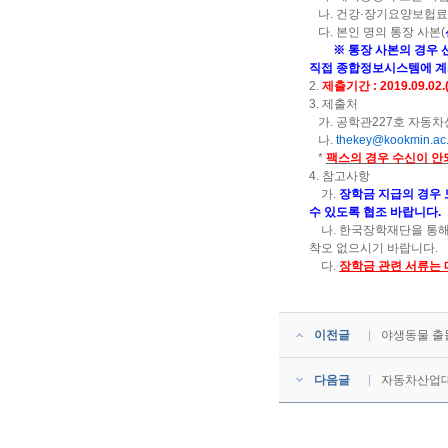
나. 건강·장기요양보헙료 
다. 본인 명의 통장 사본(
※ 통장 사본의 경우 
직접 종합정보시스템에 계좌
2.
제출기간 : 2019.09.02.(
3. 제출처
가. 공학관227호 자동
나.
thekey@kookmin.ac.
*
팩스의 경우 수신이 안
4. 참고사항
가.
장학금 지급의 경우
수 있도록 협조 바랍니다.
나. 한국장학재단을 통해
착오 없으시기 바랍니다.
다.
장학금 관련 서류는 
이전글
야생동물 출
다음글
자동차산업대