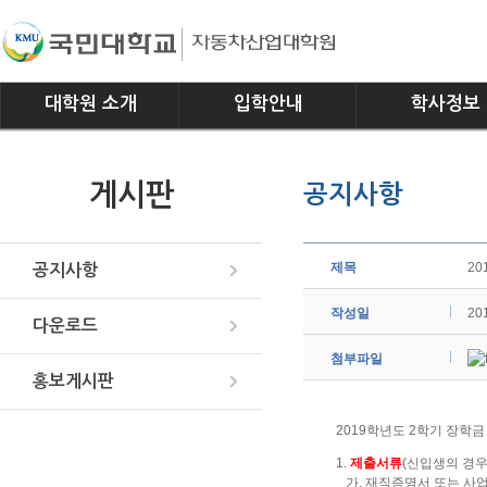
대학원 소개
입학안내
학사정보
인사말
모집요강
전공소개
게시판
공지사항
연혁
교과과정
조직
학사일정
위치안내
학사규정
제목
2
공지사항
작성일
20
다운로드
첨부파일
홍보게시판
2019학년도 2학기 장학
1.
제출서류
(신입생의 경우
가. 재직증명서 또는 사업