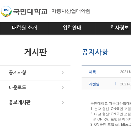
대학원 소개
입학안내
학사정보
인사말
모집요강
전공소개
게시판
공지사항
연혁
교과과정
조직
학사일정
위치안내
학사규정
제목
2021
공지사항
작성일
2021-
다운로드
홍보게시판
국민대학교 자동차산업대학
1. 본교 출신: ON국민 
2. 타교 출신: ON국민 
※ ON국민 포털은 아이
3. ON국민 포털 url: https://