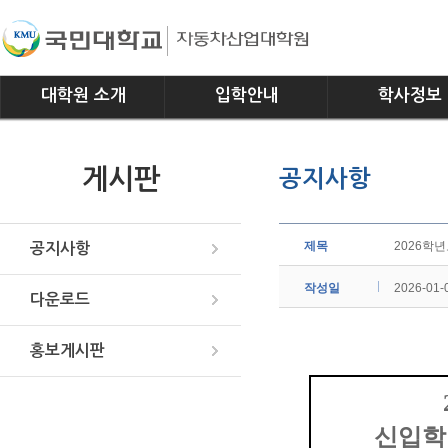
대학원 소개
입학안내
학사정보
인사말
모집요강
전공소개
게시판
공지사항
연혁
교과과정
조직
학사일정
위치안내
학사규정
제목
2026학
공지사항
작성일
2026-01-
다운로드
홍보게시판
신입학