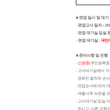
■
면접 일시 및 대기
-
면접고사 일자
: 20
-
면접 대기실 입실 
-
면접 대기실
:
국민
■
준비사항 및 진행
-
신분증
(
주민등록증
-
고사대기실에서 지
정해진 절차와 순
-
면접순서에 따라 대
-
제출서류 보완을 요
-
고사대기실 입실 이
주시고
,
다른 지원