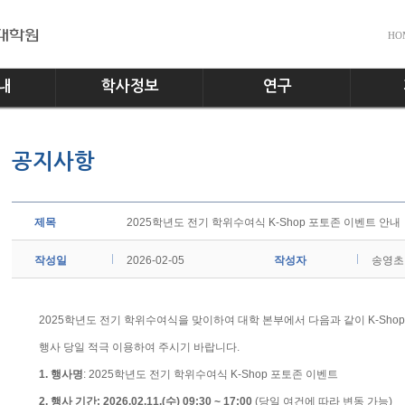
HO
내
학사정보
연구
전공소개
교수진
공지사
공지사항
교과과정
실험실
다운로
학사일정
홍보게
학사규정
제목
2025학년도 전기 학위수여식 K-Shop 포토존 이벤트 안내
작성일
2026-02-05
작성자
송영초
2025학년도 전기 학위수여식을 맞이하여 대학 본부에서 다음과 같이 K-Sho
행사 당일 적극 이용하여 주시기 바랍니다.
1. 행사명
: 2025학년도 전기 학위수여식 K-Shop 포토존 이벤트
2. 행사 기간:
2026.02.11.(수) 09:30 ~ 17:00
(당일 여건에 따라 변동 가능)