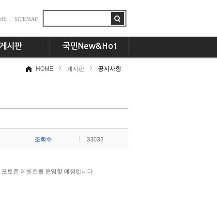
ME
SITEMAP
게시판
국민New&Hot
HOME
게시판
공지사항
항
뉴스플러스
드
국민인! 국민인!!
시판
UCC세상
동문 CEO토크
기획특집
조회수
교수님의 서재
33033
언론속의 국민
p 포토존 이벤트를 운영할 예정입니다.