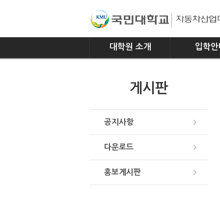
대학원 소개
입학안
인사말
모집요강
게시판
연혁
조직
위치안내
공지사항
다운로드
홍보게시판