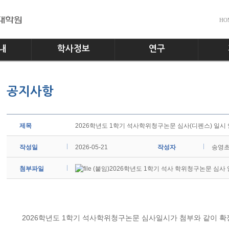
HO
내
학사정보
연구
전공소개
교수진
공지사
공지사항
교과과정
실험실
다운로
학사일정
홍보게
학사규정
제목
2026학년도 1학기 석사학위청구논문 심사(디펜스) 일시
작성일
2026-05-21
작성자
송영
첨부파일
(붙임)2026학년도 1학기 석사 학위청구논문 심사 일
2026학년도 1학기 석사학위청구논문 심사일시가 첨부와 같이 