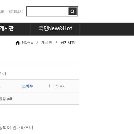
ME
SITEMAP
게시판
국민New&Hot
HOME
게시판
공지사항
항
뉴스플러스
드
국민인! 국민인!!
시판
UCC세상
동문 CEO토크
 안내
기획특집
초
조회수
교수님의 서재
15342
언론속의 국민
정.pdf
확정되어 안내하오니