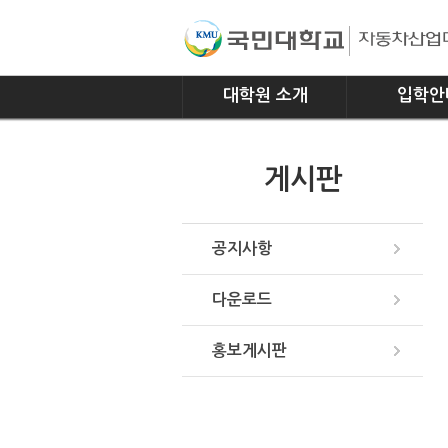
대학원 소개
입학안
인사말
모집요강
게시판
연혁
조직
위치안내
공지사항
다운로드
홍보게시판