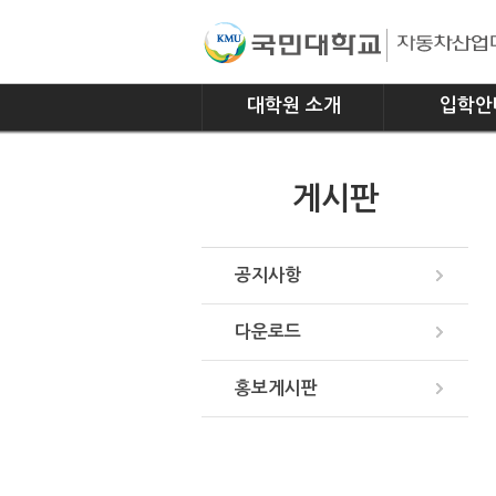
대학원 소개
입학안
인사말
모집요강
게시판
연혁
조직
위치안내
공지사항
다운로드
홍보게시판