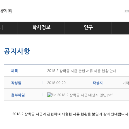
HO
내
학사정보
연구
전공소개
교수진
공지사
공지사항
교과과정
실험실
다운로
학사일정
홍보게
학사규정
제목
2018-2 장학금 지급 관련 서류 제출 현황 안내
작성일
2018-09-20
작성자
이
첨부파일
2018-2 장학금 지급 대상자 명단.pdf
2018-2 장학금 지급과 관련하여 제출한 서류 현황을 붙임과 같이 안내합니다.