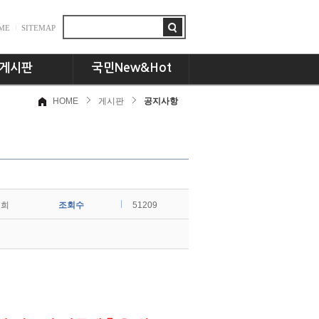
ME
SITEMAP
게시판
국민New&Hot
HOME
게시판
공지사항
항
뉴스플러스
드
국민인! 국민인!!
시판
UCC세상
동문 CEO토크
기획특집
덕희
조회수
교수님의 서재
51209
언론속의 국민