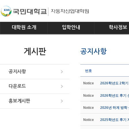
대학원 소개
입학안내
학사정보
인사말
모집요강
전공소개
게시판
공지사항
연혁
교과과정
조직
학사일정
위치안내
학사규정
번호
공지사항
Notice
2026학년도 2학
다운로드
Notice
2026학년도 후기
홍보게시판
Notice
2026년 하계 방학
Notice
2025학년도 후기