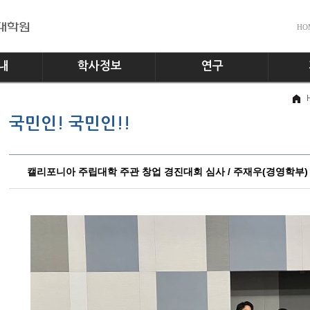
HO
내
학사정보
연구
전공소개
교수진
공지사
국민인! 국민인!!
교과과정
실험실
다운로
학사일정
홍보게
학사규정
캘리포니아 주립대학 주관 창업 경진대회 심사 / 주재우(경영학부)