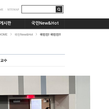
ME
SITEMAP
게시판
국민New&Hot
HOME
국민New&Hot
국민인! 국민인!!
항
뉴스플러스
드
국민인! 국민인!!
시판
UCC세상
동문 CEO토크
 교수
기획특집
교수님의 서재
언론속의 국민