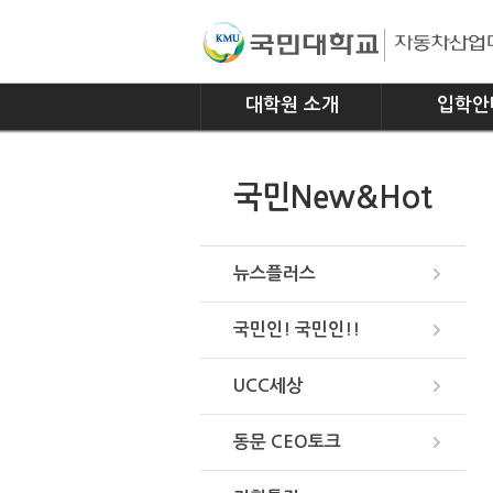
대학원 소개
입학안
인사말
모집요강
국민New&Hot
연혁
조직
위치안내
뉴스플러스
국민인! 국민인!!
UCC세상
동문 CEO토크