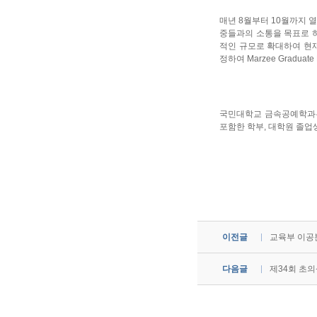
매년 8월부터 10월까지 
중들과의 소통을 목표로 하
적인 규모로 확대하여 현재
정하여 Marzee Graduat
국민대학교 금속공예학과는 
포함한 학부, 대학원 졸업
이전글
교육부 이공
다음글
제34회 초의