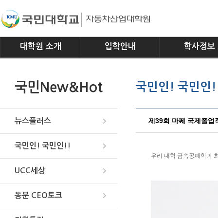
대학원 소개
입학안내
학사정보
인사말
모집요강
전공소개
국민New&Hot
국민인! 국민인!
연혁
교과과정
조직
학사일정
위치안내
학사규정
제39회 마쩨 국제졸업작품전
뉴스플러스
국민인! 국민인!!
우리 대학 금속공예학과 최원
UCC세상
동문 CEO토크