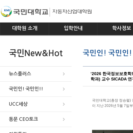
대학원 소개
입학안내
학사정보
인사말
모집요강
전공소개
국민New&Hot
국민인! 국민인!
연혁
교과과정
조직
학사일정
위치안내
학사규정
‘2026 한국정보보호
뉴스플러스
학과) 교수 SICADA 
국민인! 국민인!!
국민대학교(총장 정승렬) 정보보
UCC세상
이 지난 2026년 5월 7
동문 CEO토크