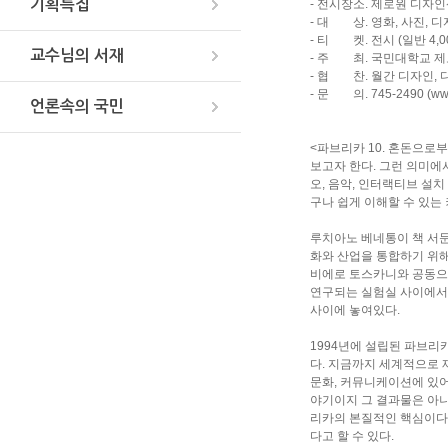
기획특집
- 전시장소. 제로원 디자
- 대 상. 영화, 사진, 
- 티 켓. 전시 (일반 4,00
교수님의 서재
- 주 최. 국민대학교 
- 협 찬. 월간 디자인, 
- 문 의. 745-2490
(ww
언론속의 국민
<파브리카 10. 혼돈으로
보고자 한다. 그런 의미에
오, 음악, 인터랙티브 설
구나 쉽게 이해할 수 있는
루치아노 베네통이 책 서문
화와 산업을 통합하기 위
비에로 토스카니와 공동으
연구되는 실험실 사이에서 
사이에 놓여있다.
1994년에 설립된 파브리
다. 지금까지 세계적으로 
문화, 커뮤니케이션에 있어
야기이지 그 결과물은 아니
리카의 본질적인 핵심이다.
다고 할 수 있다.