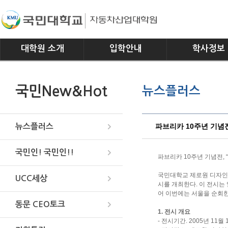
대학원 소개
입학안내
학사정보
인사말
모집요강
전공소개
국민New&Hot
뉴스플러스
연혁
교과과정
조직
학사일정
위치안내
학사규정
파브리카 10주년 기념
뉴스플러스
국민인! 국민인!!
파브리카 10주년 기념전, 
국민대학교 제로원 디자인센
UCC세상
시를 개최한다. 이 전시는 
어 이번에는 서울을 순회한
동문 CEO토크
1. 전시 개요
- 전시기간. 2005년 11월 