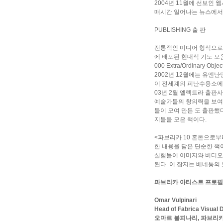
2004년 11월에 선보인 웹
매시간 일어나는 뉴스에서 
PUBLISHING 출 판
전통적인 미디어 형식으로 
에 배포된 현대식 기도 모음집
000 Extra/Ordinar
2002년 12월에는 유엔
이 전세계의 피난수용소에 대
03년 2월 엘렉트라 출판
예술가들의 창의력을 보여줄 
들이 모여 만든
도 출판했다
지들을 모은 책이다.
<파브리카 10 혼돈으로부
한 내용을 담은 단순한 책
실험들이 이미지와 비디오,
된다. 이 잡지는 베네통의
파브리카 아티스트 프로필
Omar Vulpinari
Head of Fabrica Visual
오마르 불피나리, 파브리