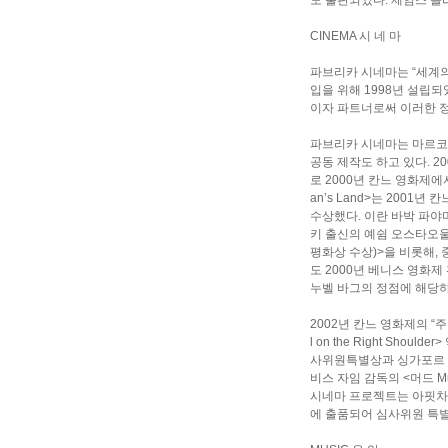
도 출판되었다. 제임스 몰
CINEMA 시 네 마
파브리카 시네마는 “세계의
입을 위해 1998년 설립
이자 파트너로써 이러한 
파브리카 시네마는 마르코
공동 제작도 하고 있다. 20
로 2000년 칸느 영화제
an’s Land>는 200
수상했다. 이란 바박 파야
키 출신의 예쉼 오스타오울르 
평화상 수상)>을 비롯해,
도 2000년 베니스 영화제
누벨 바그의 정점에 해당하
2002년 칸느 영화제의 “
l on the Right Sh
사위원특별상과 싱가포르 국
비스 자임 감독의 <머드 
시네마 프로젝트는 아핏차퐁 위
에 출품되어 심사위원 특