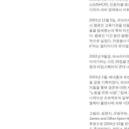
소(UNHCR), 인종차별 
기까지 여러 영역에서 이뤄
2001년 12월 5일, 파
사 캠페인 교육기관을 만
들을 탐색했는데 특히 타인
다. 캠페인 기간 동안 발행
적으로 실었다. 자원봉사 이탈리
e”라는 멀티미디어 뮤지
2002년 9월경, 파브리
이야기하는 사진 28점을 
원과 타임스퀘어의 콘대 
2003년 2월, 베네통과
을 공동 기획하였다. 파브
지들을 통해 생존에 대한 
“노동을 위한 식량”, “집에
니케이션 프로젝트의 일부로
엘렉타 출판사에 의해 <23
고릴라, 침팬지, 오랑우탄
James and Other
후원으로 2004년 10월