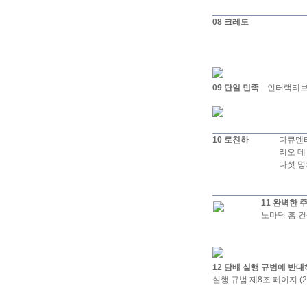
08 크레도
09 단일 민족
인터랙티브 설
10 로친하
다큐멘터
리오 데
다섯 명
11 완벽한 
노마딕 홈 컨셉
12 담배 실행 규범에 반
실행 규범 제8조 페이지 (2