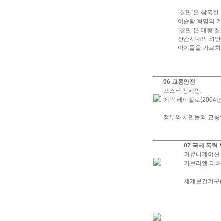
“칠판”은 참혹한
이슬람 혁명의 계
“칠판”은 대형 
산간지대의 외딴
아이들을 가르치
06 교통안전
포스터 캠페인,
에릭 레이엘로(2004년
정부와 시민들의 교통
07 국제 폭력
커뮤니케이션 
가브리엘 리바(
세계보건기구(