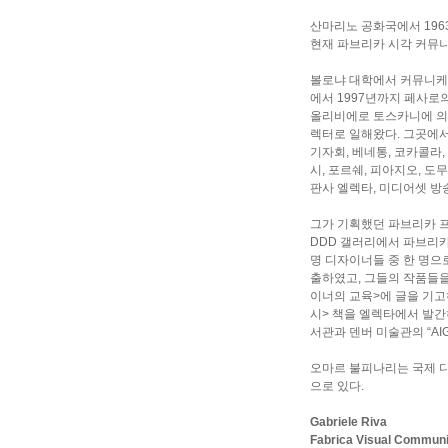
산마리노 공화국에서 196
현재 파브리카 시각 커뮤
볼로냐 대학에서 커뮤니케이
에서 1997년까지 페사로
올리비에로 토스카니에 의
렉터로 일해왔다. 그곳에서 
기자회, 베네통, 코카콜라,
시, 포르쉐, 피아지오, 도
판사 엘렉타, 미디어셋 방
그가 기획했던 파브리카 프
DDD 갤러리에서 파브리카 
명 디자이너들 중 한 명으
출하였고, 그들의 작품들
이너의 교육>에 글을 기고
시> 책을 엘렉타에서 발간하
서관과 덴버 미술관의 “A
오마르 불피나리는 국제 디
으로 있다.
Gabriele Riva
Fabrica Visual Commun