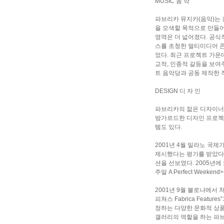
MUSIC 음 악
파브리카 뮤지카(음악)는
을 모색할 목적으로 만들
영역은 더 넓어졌다. 공식
스를 초청한 멀티미디어 콘
었다. 최근 프로젝트 가
교적, 인종적 갈등을 보여
트 음악당과 공동 제작한 
DESIGN 디 자 인
파브리카의 젊은 디자이너들
방가르드한 디자인 프로젝
템도 있다.
2001년 4월 밀라노 
제시했다는 평가를 받았다.
션을 선보였다. 2005년
주말 A Perfect Weeken
2001년 9월 볼로냐에서 
피쳐스 Fabrica Fea
정하는 다양한 문화적 상품들
갤러리의 역할을 하는 파브