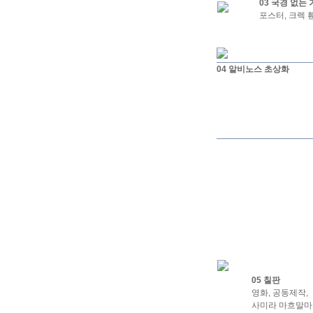
03 국경 없는
포스터, 크렉 휀
04 알비노스 초상화
05 칠판
영화, 공동제작,
사미라 마흐말마프