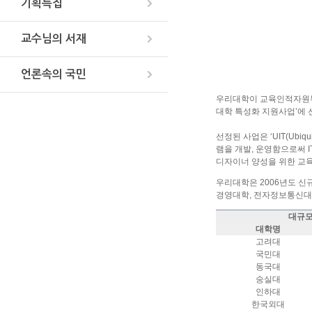
기획특집
교수님의 서재
언론속의 국민
우리대학이 교육인적자원부가
대학 특성화 지원사업’에 
선정된 사업은 ‘UIT(Ubi
램을 개발, 운영함으로써 
디자이너 양성을 위한 교육
우리대학은 2006년도 신
경영대학, 전자정보통신대
대규
대학명
고려대
국민대
동국대
숭실대
인하대
한국외대