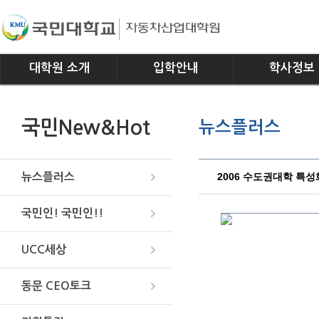
대학원 소개
입학안내
학사정보
인사말
모집요강
전공소개
국민New&Hot
뉴스플러스
연혁
교과과정
조직
학사일정
위치안내
학사규정
2006 수도권대학 특
뉴스플러스
국민인! 국민인!!
UCC세상
동문 CEO토크