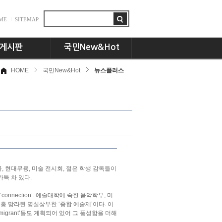
ME
SITEMAP
게시판
국민New&Hot
HOME
국민New&Hot
뉴스플러스
항
뉴스플러스
드
국민인! 국민인!!
시판
UCC세상
동문 CEO토크
기획특집
교수님의 서재
언론속의 국민
, 현대무용, 미술 전시회, 젊은 학생 감독들이
득 차 있다.
nection’. 예술대학에 속한 음악학부, 미
 총 망라된 명실상부한 ‘종합 예술제’이다. 이
emigrant’등도 계획되어 있어 그 풍성함을 더해