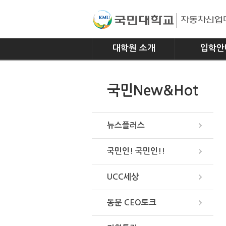
대학원 소개
입학안
인사말
모집요강
국민New&Hot
연혁
조직
위치안내
뉴스플러스
국민인! 국민인!!
UCC세상
동문 CEO토크