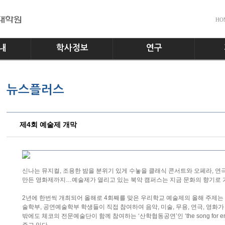
HO
내
학사정보
연구
전공소개
교수진
공지사
뉴스플러스
교과과정
실험실
다운로
학사일정
홍보게
학사규정
제4회 예술제 개막
신나는 뮤지컬, 조용한 밤을 분위기 있게 수놓을 클래식 콘서트와 오페라, 연극
만든 영화제까지…예술제가 열리고 있는 북악 캠퍼스는 지금 문화의 향기로 가
2년에 한번씩 개최되어 올해로 4회째를 맞은 우리학교 예술제의 올해 주제는 ‘con
술학부, 공연예술학부 학생들이 직접 참여하여 음악, 미술, 무용, 연극, 영화가
밖에도 체코의 전문예술단이 함께 참여하는 ‘산학협동공연’인 ‘the song for 