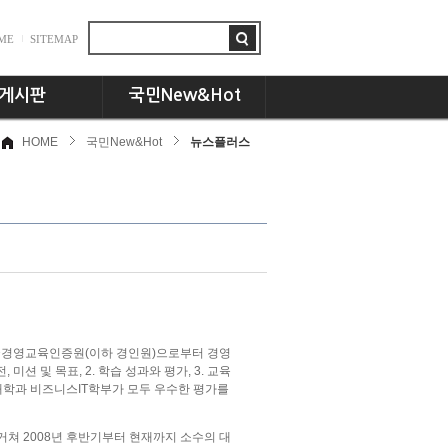
ME
SITEMAP
게시판
국민New&Hot
HOME
국민New&Hot
뉴스플러스
항
뉴스플러스
드
국민인! 국민인!!
시판
UCC세상
동문 CEO토크
기획특집
교수님의 서재
언론속의 국민
)한국경영교육인증원(이하 경인원)으로부터 경영
션 및 목표, 2. 학습 성과와 평가, 3. 교육
해 경영대학과 비즈니스IT학부가 모두 우수한 평가를
거쳐 2008년 후반기부터 현재까지 소수의 대