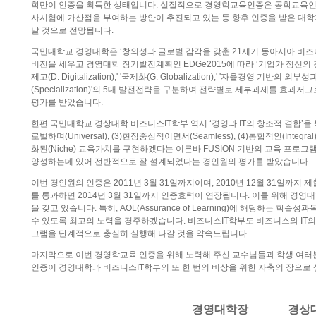
학만이 인증을 획득한 상태입니다. 실질적으로 경영학교육인증은 공학교육인
사시험에 가산점을 부여하는 방안이 추진되고 있는 등 향후 인증을 받은 대학
날 것으로 전망됩니다.
국민대학교 경영대학은 ‘창의성과 글로벌 감각을 갖춘 21세기 동아시아 비
비전을 세우고 경영대학 장기발전계획인 EDGe2015에 따라 ‘기업가 정신의 강화(E: 
제고(D: Digitalization),' '국제화(G: Globalization),' '자율경영 기반의 외
(Specialization)'의 5대 발전전략을 구분하여 전략별로 세부과제를 효
평가를 받았습니다.
한편 국민대학교 경상대학 비즈니스IT학부 역시 ‘경영과 IT의 창조적 결합’을 목표로, 
로벌하며(Universal), (3)현장중심적이면서(Seamless), (4)통합적인(Integral)
화된(Niche) 교육가치를 구현하겠다는 이른바 FUSION 기반의 교육 프로
양성하는데 있어 전반적으로 잘 설계되었다는 경인원의 평가를 받았습니다.
이번 경인원의 인증은 2011년 3월 31일까지이며, 2010년 12월 31일
를 통과하면 2014년 3월 31일까지 인증효력이 연장됩니다. 이를 위해 경영대
을 갖고 있습니다. 특히, AOL(Assurance of Learning)에 해당하는 
수 있도록 최고의 노력을 경주하겠습니다. 비즈니스IT학부도 비즈니스와 IT의 
그램을 단계적으로 충실히 실행해 나갈 것을 약속드립니다.
마지막으로 이번 경영학교육 인증을 위해 노력해 주신 교수님들과 학생 여러
인증이 경영대학과 비즈니스IT학부의 또 한 번의 비상을 위한 자축의 장으로 
경영대학장 경상