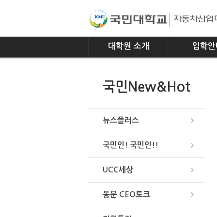
대학원 소개
입학안
인사말
모집요강
국민New&Hot
연혁
조직
위치안내
뉴스플러스
국민인! 국민인!!
UCC세상
동문 CEO토크