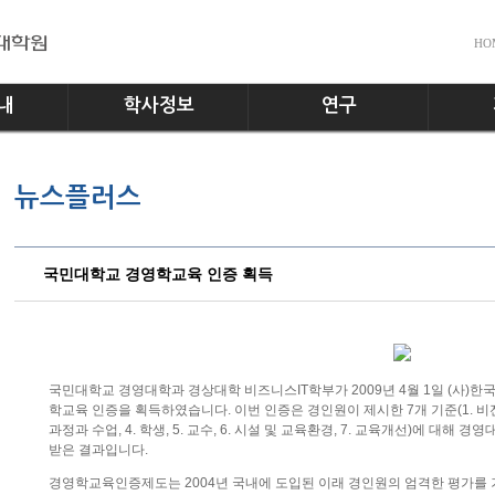
HO
내
학사정보
연구
전공소개
교수진
공지사
뉴스플러스
교과과정
실험실
다운로
학사일정
홍보게
학사규정
국민대학교 경영학교육 인증 획득
국민대학교 경영대학과 경상대학 비즈니스IT학부가 2009년 4월 1일 (사
학교육 인증을 획득하였습니다. 이번 인증은 경인원이 제시한 7개 기준(1. 비전, 미
과정과 수업, 4. 학생, 5. 교수, 6. 시설 및 교육환경, 7. 교육개선)에 대
받은 결과입니다.
경영학교육인증제도는 2004년 국내에 도입된 이래 경인원의 엄격한 평가를 