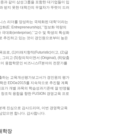
증과 같이 삼성그룹을 포함한 대기업들이 입
과 받지 못한 대학간의 우열차가 뚜렷이 드러
즈니스 리더를 양성하는 국제화된 대학’이라는
Entrepreneurship),' '정보화 역량의
부성과 극대화(enterprise),' '교수 및 학생의 특성화
과저그로 추진하고 있는 것이 경인원으로부터 높은
(1)미래지향적(Futuristic)이고, (2)글
, 그리고 (5)창의적이면서 (Original), (6)맞춤
그램이 융합학문인 비즈니스IT분야의 전문가를
까지 제출하는 교육개선평가보고서가 경인원의 평가
학은 EDGe2015를 지속적으로 추진할 계획
학습성과목표가 개별 과목의 학습성과기준에 잘 반영될
창조적 융합을 향한 FUSION 경영교육 프로
분께 진심으로 감사드리며, 이번 경영학교육
삼았으면 합니다. 감사합니다.
대학장