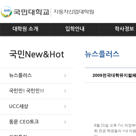
대학원 소개
입학안내
학사정보
인사말
모집요강
전공소개
국민New&Hot
뉴스플러스
연혁
교과과정
조직
학사일정
위치안내
학사규정
2009전국대학뮤지컬페
뉴스플러스
국민인! 국민인!!
UCC세상
동문 CEO토크
9월 21일 오후 7시 의
화 전공 학생들의 <내 마