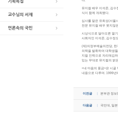
다.
기획특집
뮤지컬 배우 이석준, 김수
식이 함께 개최됐다.
교수님의 서재
심사를 맡은 유희성(서울시
전문 뮤지컬 배우 못지않은
언론속의 국민
시상식으로 달아오른 열기 
사회자인 이석준, 김수정도
(재)의정부예술의전당, 
의력을 발휘하여 대학생들이
지컬 인력으로 자리매김하고
있는 무대로 뮤지컬의 밝은
<내 마음의 풍금>은 시골 
내용으로 다루며. 1999년
이전글
본부관 정보
다음글
국민대, 일