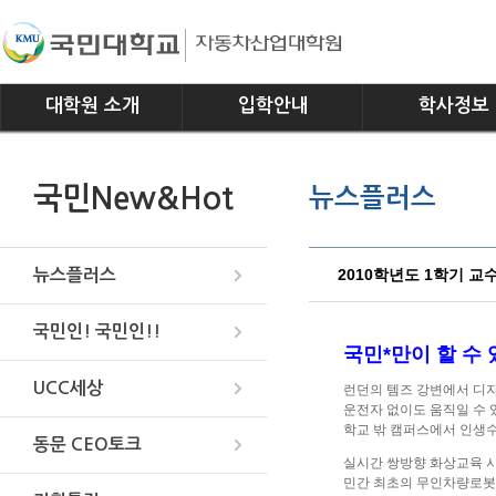
대학원 소개
입학안내
학사정보
인사말
모집요강
전공소개
국민New&Hot
뉴스플러스
연혁
교과과정
조직
학사일정
위치안내
학사규정
2010학년도 1학기 교
뉴스플러스
국민인! 국민인!!
국민*만이 할 수
UCC세상
런던의 템즈 강변에서 디자
운전자 없이도 움직일 수 
학교 밖 캠퍼스에서 인생
동문 CEO토크
실시간 쌍방향 화상교육 시
민간 최초의 무인차량로봇