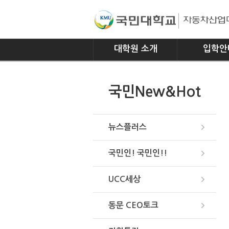
대학원 소개
입학안
인사말
모집요강
국민New&Hot
연혁
조직
위치안내
뉴스플러스
국민인! 국민인!!
UCC세상
동문 CEO토크