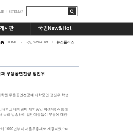
ME
SITEMAP
게시판
국민New&Hot
HOME
국민New&Hot
뉴스플러스
항
뉴스플러스
드
국민인! 국민인!!
시판
UCC세상
동문 CEO토크
학과 무용공연전공 정진우
기획특집
교수님의 서재
언론속의 국민
대학원 무용공연전공에 재학중인 정진우 학생
국민대학교 대학원에 재학중인 학생4명과 함께
통해 녹화 방송하여 일반대중들이 무용에 대한
해 1990년부터 서울무용제로 개칭되었으며