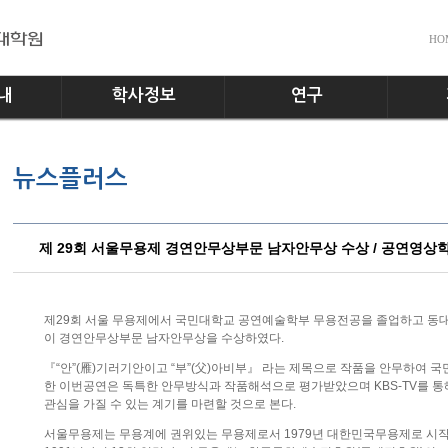
HO
내
학사정보
연구
전공소개
교수진
공지사
뉴스플러스
교과과정
실험실
다운로
학사일정
홍보게
학사규정
제 29회 서울무용제 경연안무상부문 남자안무상 수상 / 공연영상
제29회 서울 무용제에서 국민대학교 공연예술학부 무용전공을 졸업하고 동
이 경연안무상부문 남자안무상을 수상하였다.
『“안”(雁)기러기안이고 “부”(父)아비부』 라는 제목으로 작품을 안무하여 
한 이번공연은 독특한 안무방식과 작품해석으로 평가받았으며 KBS-TV를 
관심을 가질 수 있는 계기를 마련할 것으로 본다.
서울무용제는 무용계에 권위있는 무용제로서 1979년 대한민국무용제로 시작