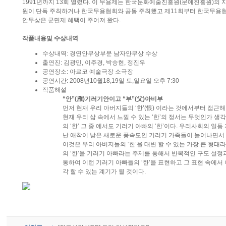
1991년까지 13회 열렸다. 이 무용제는 한국문화예술진흥원(문예진흥원)의
원이 단독 주최하거나 한국무용협회와 공동 주최했고 제11회부터 한국무용협
안무상은 군면제 혜택이 주어져 왔다.
작품내용및 수상내역
수상내역: 경연안무상부문 남자안무상 수상
출연진: 김광민, 이주경, 박승현, 정진우
공연장소: 아르코 예술극장 소극장
공연시간: 2008년10월18,19일 토,일요일 오후 7:30
작품해설
“안”(雁)기러기안이고 “부”(父)아비부
먼저 현재 우리 아버지들의 ‘한’(恨) 이라는 것에서부터 접근해
현재 우리 삶 속에서 느낄 수 있는 ‘한’의 정서는 무엇인가 생
의 ‘한’ 그 중 에서도 기러기 아빠의 ‘한’이다. 우리사회의 일
난 애착이 낳은 새로운 풍속도인 기러기 가족들이 늘어나면서 
이것은 우리 아버지들의 ‘한’을 대변 할 수 있는 가장 큰 형태라
의 ‘한’을 기러기 아빠라는 주제를 통해서 반복적인 구도 설
통하여 이런 기러기 아빠들의 ‘한’을 표현하고 그 표현 속에서
각 할 수 있는 계기가 될 것이다.