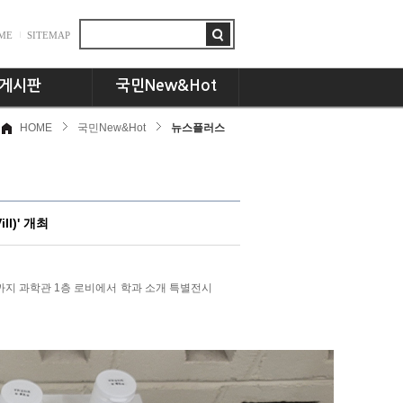
ME
SITEMAP
게시판
국민New&Hot
HOME
국민New&Hot
뉴스플러스
항
뉴스플러스
드
국민인! 국민인!!
시판
UCC세상
동문 CEO토크
l)' 개최
기획특집
교수님의 서재
언론속의 국민
)까지 과학관 1층 로비에서 학과 소개 특별전시