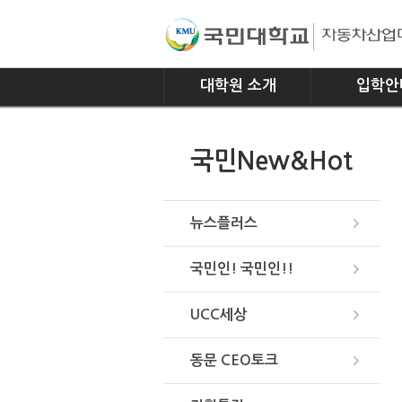
대학원 소개
입학안
인사말
모집요강
국민New&Hot
연혁
조직
위치안내
뉴스플러스
국민인! 국민인!!
UCC세상
동문 CEO토크