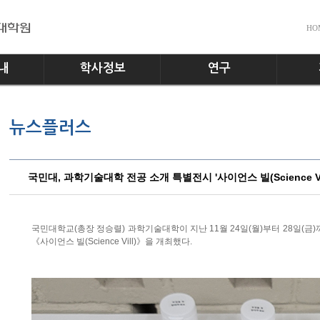
HO
내
학사정보
연구
전공소개
교수진
공지사
뉴스플러스
교과과정
실험실
다운로
학사일정
홍보게
학사규정
국민대, 과학기술대학 전공 소개 특별전시 '사이언스 빌(Science Vil
국민대학교(총장 정승렬) 과학기술대학이 지난 11월 24일(월)부터 28일(금
《사이언스 빌(Science Vill)》을 개최했다.