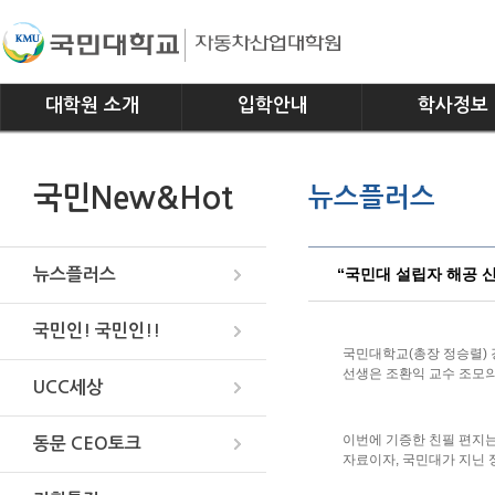
대학원 소개
입학안내
학사정보
인사말
모집요강
전공소개
국민New&Hot
뉴스플러스
연혁
교과과정
조직
학사일정
위치안내
학사규정
“국민대 설립자 해공 
뉴스플러스
국민인! 국민인!!
국민대학교(총장 정승렬) 
선생은 조환익 교수 조모의
UCC세상
이번에 기증한 친필 편지
동문 CEO토크
자료이자, 국민대가 지닌 