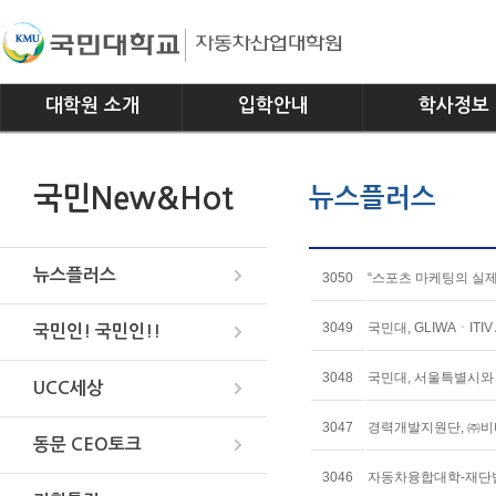
대학원 소개
입학안내
학사정보
인사말
모집요강
전공소개
국민New&Hot
뉴스플러스
연혁
교과과정
조직
학사일정
위치안내
학사규정
뉴스플러스
3050
“스포츠 마케팅의 실
3049
국민대, GLIWAㆍIT
국민인! 국민인!!
3048
국민대, 서울특별시와 
UCC세상
3047
경력개발지원단, ㈜비
동문 CEO토크
3046
자동차융합대학-재단법