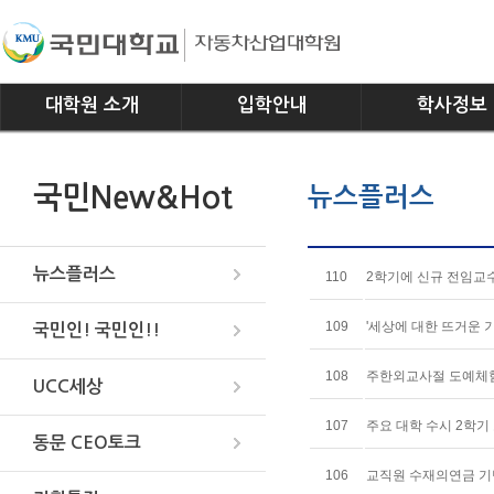
대학원 소개
입학안내
학사정보
인사말
모집요강
전공소개
국민New&Hot
뉴스플러스
연혁
교과과정
조직
학사일정
위치안내
학사규정
뉴스플러스
110
2학기에 신규 전임교수
109
'세상에 대한 뜨거운 기
국민인! 국민인!!
108
주한외교사절 도예체험
UCC세상
107
주요 대학 수시 2학기
동문 CEO토크
106
교직원 수재의연금 기