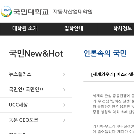
대학원 소개
입학안내
학사정보
인사말
모집요강
전공소개
국민New&Hot
언론속의 국민
연혁
교과과정
조직
학사일정
위치안내
학사규정
[세계와우리] 이스라엘
뉴스플러스
국민인! 국민인!!
세계의 관심 중동전쟁에 
러·우 전쟁 ‘잊혀진 전쟁’ 
UCC세상
러 유리하게만 작용되진 
중동 영향력 약화 초래 전
동문 CEO토크
러시아-우크라이나 전쟁(이
게 줄어들었다. 게다가 이