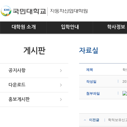
대학원 소개
입학안내
학사정보
인사말
모집요강
전공소개
게시판
자료실
연혁
교과과정
조직
학사일정
위치안내
학사규정
제목
학
공지사항
작성일
20
다운로드
첨부파일
홍보게시판
이전글
학적보유신고