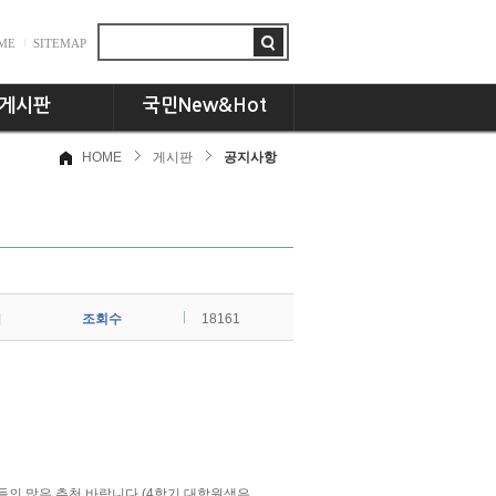
ME
SITEMAP
게시판
국민New&Hot
HOME
게시판
공지사항
항
뉴스플러스
드
국민인! 국민인!!
시판
UCC세상
동문 CEO토크
기획특집
희
조회수
교수님의 서재
18161
언론속의 국민
들의 많은 추천 바랍니다.(4학기 대학원생은