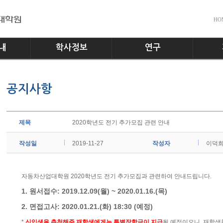
HO
내
학사정보
연구
전공소개
교수진
공지사
공지사항
교과과정
실험실
다운로
학사일정
홍보게
학사규정
제목
2020학년도 전기 추가모집 관련 안내
작성일
2019-11-27
작성자
이덕
자동차산업대학원 2020학년도 전기 추가모집과 관련하여 안내드립니다.
1. 원서접수: 2019.12.09(월) ~ 2020.01.16.(목)
2. 면접고사: 2020.01.21.(화) 18:30 (예정)
*
신입생을 추천해준 재학생에게는 특별장학금이 지급
될 예정이오니, 재학생