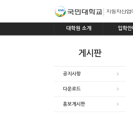
대학원 소개
입학안
인사말
모집요강
게시판
연혁
조직
위치안내
공지사항
다운로드
홍보게시판