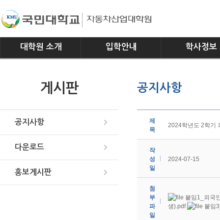
대학원 소개
입학안내
학사정보
인사말
모집요강
전공소개
게시판
공지사항
연혁
교과과정
조직
학사일정
위치안내
학사규정
제
공지사항
2024학년도 2학기
목
다운로드
작
성
2024-07-15
일
홍보게시판
첨
부
붙임1_외국인
파
생).pdf
붙임3
일