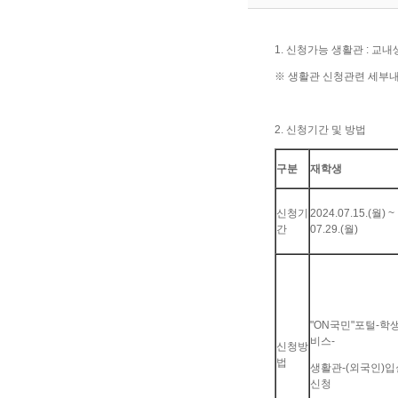
1. 신청가능 생활관 : 교
※ 생활관 신청관련 세부내역
2. 신청기간 및 방법
구분
재학생
신청기
2024.07.15.(월) ~
간
07.29.(월)
"ON국민"포털-학
비스-
신청방
법
생활관-(외국인)입
신청