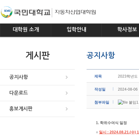
대학원 소개
입학안내
학사정보
인사말
모집요강
전공소개
게시판
공지사항
연혁
교과과정
조직
학사일정
위치안내
학사규정
제목
2023학년도
공지사항
작성일
2024-08-06
다운로드
첨부파일
붙임1
홍보게시판
1. 학위수여식 일정
○
일시 : 2024.08.21.(수) 