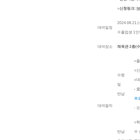
○신청링크:
h
2024.08.21
대여일정
※졸업생 1인당
대여장소
체육관 2층(수
○졸
○신
수령
○
및
- 
반납
※오
대여절차
- 
○학
반납
※