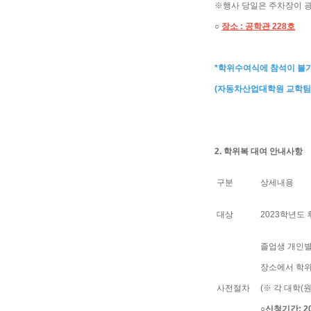
※행사 당일은 주차장이 굉
○
장소 : 공학관 228호
*학위수여식에 참석이 불가
(자동차산업대학원 교학팀 02
2. 학위복 대여 안내사항
구분
상세내용
대상
2023학년도 
졸업생 개인별
장소에서 학위
사전절차
(※ 각 대학(
○신청기간: 2024