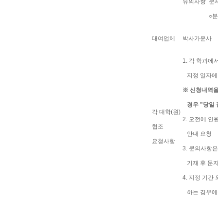
유의사항
문제
○분
대여업체
박사가운사
1. 각 학과
지정 일자에 
※ 신청내역을
경우 "당일 
각 대학(원)
2. 오전에 
협조
안내 요청
요청사항
3. 문의사항은
기재 후 문자
4. 지정 기
하는 경우에