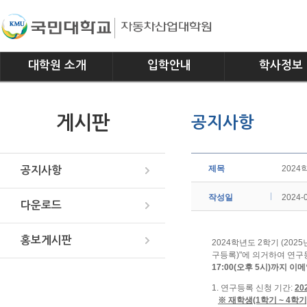
대학원 소개
입학안내
학사정보
인사말
모집요강
전공소개
게시판
공지사항
연혁
교과과정
조직
학사일정
위치안내
학사규정
제목
202
공지사항
작성일
2024-
다운로드
홍보게시판
2024학년도 2학기 (20
구등록)"에 의거하여 연
17:00(오후 5시)까지 이
1. 연구등록 신청 기간:
20
※ 재학생(1학기 ~ 4학