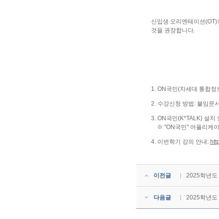
신입생 오리엔테이션(OT)
것을 권장합니다.
1. ON국민(차세대 통합정보
2. 수강신청 방법: 붙임문
3. ON국민(K*TALK) 설치
※ "ON국민" 어플리케이
4. 이번학기 강의 안내:
htt
이전글
2025학년도
다음글
2025학년도