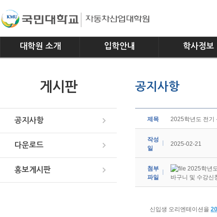
대학원 소개
입학안내
학사정보
인사말
모집요강
전공소개
게시판
공지사항
연혁
교과과정
조직
학사일정
위치안내
학사규정
제목
2025학년도 전
공지사항
작성
2025-02-21
다운로드
일
첨부
2025학년
홍보게시판
파일
바구니 및 수강신청
신입생 오리엔테이션을
2