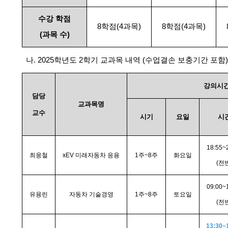
수강 학점
8
학점(4과목)
8
학점(4과목)
(
과목 수)
나. 2025학년도 2학기 교과목 내역 (수업결손 보충기간 포함)
강의시
담당
교과목명
교수
시기
요일
시
18:55~
최웅철
xEV
미래자동차 응용
1
주~8주
화요일
(
전반
09:00~
유용린
자동차 기술경영
1
주~8주
토요일
(
전반
13:30~