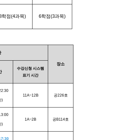
8
학점(4과목)
6
학점(3과목)
간
장소
수강신청 시스템
간
표기 시간
22:30
11A~12B
공226호
)
13:00
1A~2B
공B114호
)
17:30