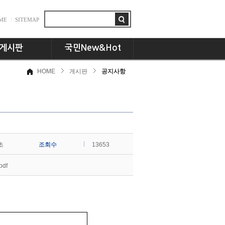
ME
SITEMAP
게시판
국민New&Hot
HOME
게시판
공지사항
항
뉴스플러스
드
국민인! 국민인!!
시판
UCC세상
동문 CEO토크
기획특집
초
조회수
교수님의 서재
13653
언론속의 국민
df