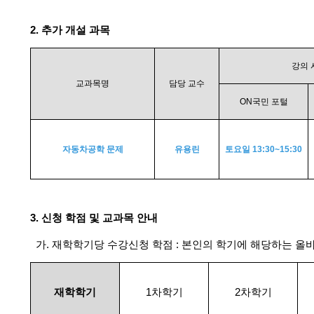
2.
추가 개설 과목
강의 
교과목명
담당 교수
ON
국민 포털
자동차공학 문제
유용린
토요일 13:30~15:30
3.
신청 학점 및 교과목 안내
가. 재학학기당 수강신청 학점 : 본인의 학기에 해당하는 올
재학학기
1
차학기
2
차학기