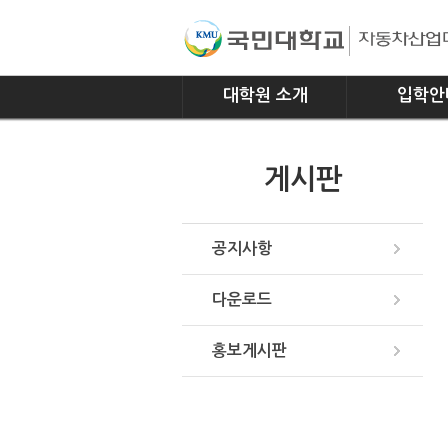
대학원 소개
입학안
인사말
모집요강
게시판
연혁
조직
위치안내
공지사항
다운로드
홍보게시판