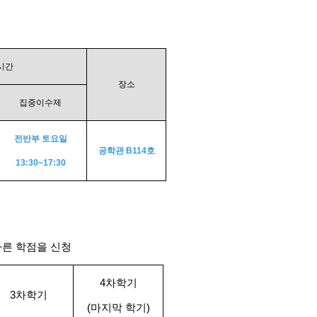
시간
장소
집중이수제
전반부 토요일
공학관 B114호
13:30~17:30
바른 학점을 신청
4
차학기
3
차학기
(
마지막 학기)