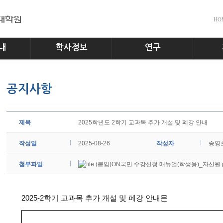
HO
내
학사정보
연구
전공소개
교수진
공지사
공지사항
교과과정
실험실
다운로
학사일정
홍보게
학사규정
제목
2025학년도 2학기 교과목 추가 개설 및 폐강 안내
작성일
2025-08-26
작성자
송영
첨부파일
(붙임)ON국민 수강신청 매뉴얼(학생용)_자산원.p
2025-2
학기 교과목 추가 개설 및 폐강 안내문