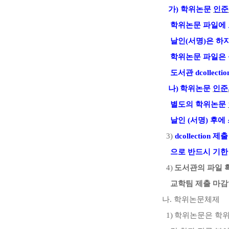
가
)
학위논문
인준
학위논문 파일에
날인
(
서명
)
은 하
학위논문 파일은 
도서관
dcollectio
나
)
학위논문
인준
별도의 학위논문
날인
(
서명
)
후에
3)
dcollection
제출
으로
반드시 기한
4)
도서관의 파일 
교학팀 제출 마감
나
.
학위논문체제
1)
학위논문은 학