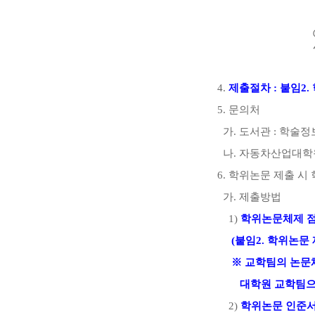
4.
제출절차
:
붙임
2.
5.
문의처
가
.
도서관
:
학술정
나
.
자동차산업대학
6.
학위논문 제출 시
가
.
제출방법
1)
학위논문체제 점
(
붙임
2.
학위논문 
※
교학팀의 논문
대학
원
교학팀으
2)
학위논문 인준서