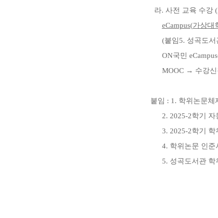
라
.
사전 교육 수강
eCampus(
가상대
(
붙임
5.
성곡도서관
ON
국민
eCampus(
MOOC
→
수강
붙임
: 1.
학위논문체
2. 2025-2
학기 자
3. 2025-2
학기 학
4.
학위논문 인준
5.
성곡도서관 학