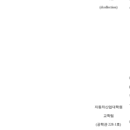
(dcollection)
자동차산업대학원
교학팀
(
공학관
228-1
호
)