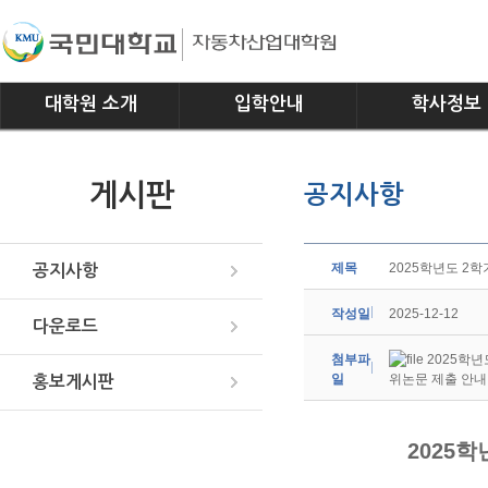
대학원 소개
입학안내
학사정보
인사말
모집요강
전공소개
게시판
공지사항
연혁
교과과정
조직
학사일정
위치안내
학사규정
제목
2025학년도 2
공지사항
작성일
2025-12-12
다운로드
첨부파
2025학년
일
위논문 제출 안내.
홍보게시판
2025