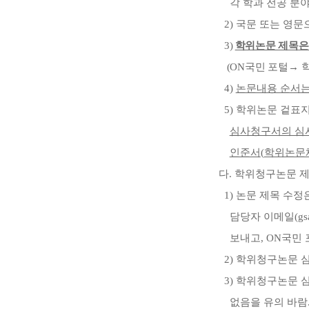
각 학과 전공 분
2)
국문 또는 영문
3)
학위논문 제목
(ON
국민 포털
→
4)
논문내용 순서
5)
학위논문 겉표
심사청구서의 심사
인준서
(
학위논문
다
.
학위청구논문 제
1)
논문 제목 수정
담당자 이메일
(gs
보내고
, ON
국민 
2)
학위청구논문 심
3)
학위청구논문 심
없음을 유의 바람