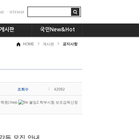
ME
SITEMAP
게시판
국민New&Hot
HOME
게시판
공지사항
항
뉴스플러스
드
국민인! 국민인!!
시판
UCC세상
동문 CEO토크
기획특집
조회수
교수님의 서재
42092
언론속의 국민
학원).hwp
붙임2.학부시험 보조감독신청
조감독 모집 안내