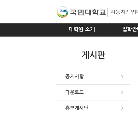
대학원 소개
입학안
인사말
모집요강
게시판
연혁
조직
위치안내
공지사항
다운로드
홍보게시판