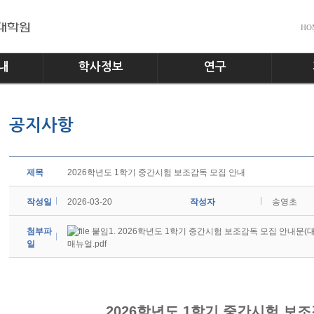
HO
내
학사정보
연구
전공소개
교수진
공지사
공지사항
교과과정
실험실
다운로
학사일정
홍보게
학사규정
제목
2026학년도 1학기 중간시험 보조감독 모집 안내
작성일
2026-03-20
작성자
송영초
첨부파
붙임1. 2026학년도 1학기 중간시험 보조감독 모집 안내문(대
일
매뉴얼.pdf
2026학년도 1학기 중간시험 보