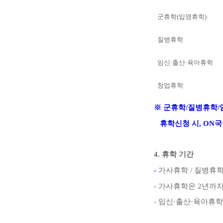
군휴학
(
입영휴학
)
질병휴학
임신
·
출산
·
육아휴학
창업휴학
※
군휴학
/
질병휴학
/
휴학신청 시
, ON
국
4.
휴학 기간
-
가사휴학
/
질병휴
-
가사휴학은
2
년까지
-
임신
·
출산
·
육아휴