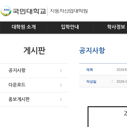
대학원 소개
입학안내
학사정보
인사말
모집요강
전공소개
게시판
공지사항
연혁
교과과정
조직
학사일정
위치안내
학사규정
제목
2026
공지사항
작성일
2026-
다운로드
홍보게시판