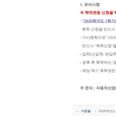
5.
유의사항
※
학적변동 신청을 
-
“2026
학년도
1
학기
휴학 신청을 반드시 
-
가사휴학으로
“202
반드시
‘
복학신청
’
을
-
입학
(
신입학
,
편입
-
등록 후 휴학하는 
-
해당 학기 휴학생은
※
문의
:
자동차산업
이전글
2026학년도