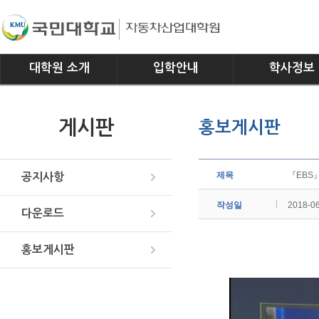
대학원 소개
입학안내
학사정보
인사말
모집요강
전공소개
게시판
홍보게시판
연혁
교과과정
조직
학사일정
위치안내
학사규정
제목
『EBS
공지사항
작성일
2018-0
다운로드
홍보게시판