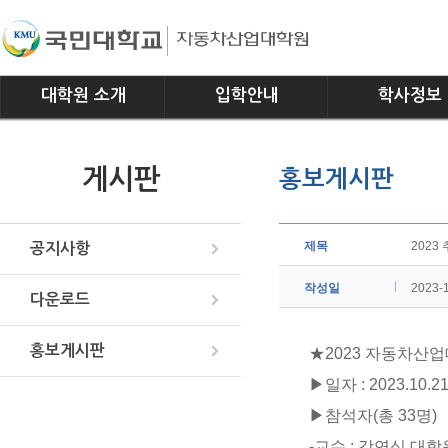
대학원 소개
입학안내
학사정보
인사말
모집요강
전공소개
게시판
홍보게시판
연혁
교과과정
조직
학사일정
위치안내
학사규정
제목
2023
공지사항
작성일
2023-
다운로드
홍보게시판
★2023 자동차산
▶일자 : 2023.10.21
▶참석자
(총 33명)
-교수 : 강연식 대