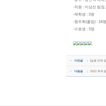
-직원 : 이상선 팀장
-재학생 : 3명
-원우회(졸업) : 16
-수료생 : 3명
이전글
[실용 인재
다음글
2022 추계