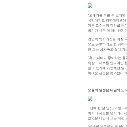
“오페라를 부를 수 없다면
국민대학교 경영대학원에 2
기복 교수님의 강의를 듣기
하기가 쉬운 게 아니었지만
경영학 박사과정을 마칠 무
으로 공부하기로 한 것이
한 그는 심사숙고 끝에 가스파레
“휴가 때마다 좋아하는 음
속살 그대로를 만나려면 현
을 거쳤기에 가능했던 일이
어려운 관문을 통과했어야 
오늘의 열정은 내일의 또
1년에 한 달 남짓, 이탈
회사에 사표를 던지기까지 
있었을 터인데 그는 이런
“아내와 가족의 이해 없이