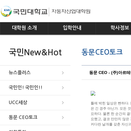
대학원 소개
입학안내
학사정보
인사말
모집요강
전공소개
국민New&Hot
동문CEO토크
연혁
교과과정
조직
학사일정
위치안내
학사규정
동문 CEO - (주)아
뉴스플러스
국민인! 국민인!!
UCC세상
틀에 박힌 일상은 빤하다.
은 긴 경주 아닌가. 모든 
요하다. 물론 한 순간의 결
동문 CEO토크
요했고, 결코 만만치 않은 
커다란 날개를 갖춘 자신과