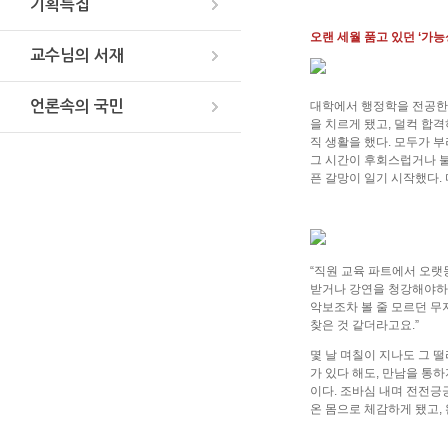
기획특집
오랜 세월 품고 있던 ‘가능성
교수님의 서재
언론속의 국민
대학에서 행정학을 전공한
을 치르게 됐고, 덜컥 합
직 생활을 했다. 모두가 
그 시간이 후회스럽거나 불
픈 갈망이 일기 시작했다.
“직원 교육 파트에서 오랫
받거나 강연을 청강해야하는
악보조차 볼 줄 모르던 무지
찾은 것 같더라고요.”
몇 날 며칠이 지나도 그 
가 있다 해도, 만남을 통
이다. 조바심 내며 전전
온 몸으로 체감하게 됐고,