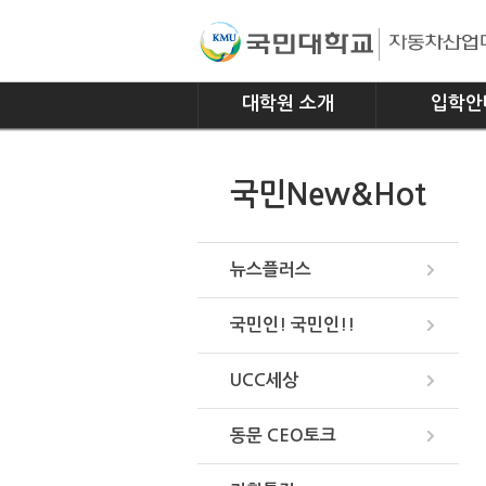
대학원 소개
입학안
인사말
모집요강
국민New&Hot
연혁
조직
위치안내
뉴스플러스
국민인! 국민인!!
UCC세상
동문 CEO토크