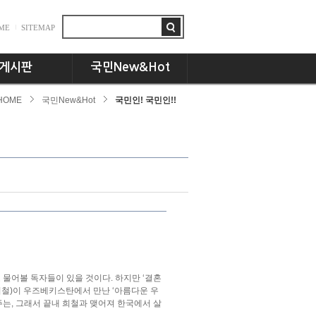
ME
SITEMAP
게시판
국민New&Hot
HOME
국민New&Hot
국민인! 국민인!!
항
뉴스플러스
드
국민인! 국민인!!
시판
UCC세상
동문 CEO토크
기획특집
교수님의 서재
언론속의 국민
고 물어볼 독자들이 있을 것이다. 하지만 ‘결혼
희철)이 우즈베키스탄에서 만난 ‘아름다운 우
주는, 그래서 끝내 희철과 맺어져 한국에서 살