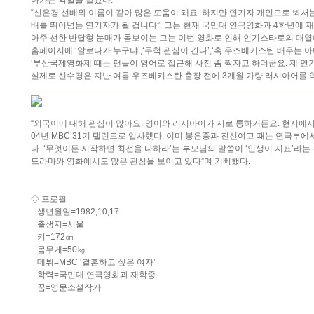
아가는 역할을 맡았다.
“신은경 선배와 이름이 같아 많은 도움이 돼요. 하지만 연기자 개인으로 봐서
배를 뛰어넘는 연기자가 될 겁니다”. 그는 현재 국민대 연극영화과 4학년에 
아주 선한 반달형 눈매가 돋보이는 그는 이번 영화로 인해 인기스타로의 대열에
홈페이지에 ‘알로나가 누구냐’,‘무척 관심이 간다’,‘혹 우즈베키스탄 배우는 아
‘부산국제영화제’때는 팬들이 영어로 접근해 사진 좀 찍자고 하더군요. 제 연기
실제로 신수경은 지난 여름 우즈베키스탄 출장 전에 3개월 가량 러시아어를 익
“외국어에 대해 관심이 많아요. 영어와 러시아어가 서로 통하거든요. 현지에서는
04년 MBC 31기 탤런트로 입사했다. 이미 봉은중과 진선여고 때는 연극부
다. ‘무엇이든 시작하면 최선을 다하라’는 부모님의 말씀이 ‘인생이 지표’라는 
드라마와 영화에서도 많은 관심을 보이고 있다”며 기뻐했다.
◇ 프로필
생년월일=1982,10,17
출생지=서울
키=172㎝
몸무게=50㎏
데뷔=MBC ‘결혼하고 싶은 여자’
학력=국민대 연극영화과 재학중
꿈=영문소설작가