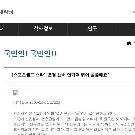
HO
내
학사정보
연구
전공소개
교수진
공지사
국민인! 국민인!!
교과과정
실험실
다운로
학사일정
홍보게
학사규정
[스포츠월드 스타]"은경 선배 연기력 뛰어 넘을래요"
[세계일보 2005-12-01 17:21]
연기자 신은경(23)이 영화 ‘결혼 원정기’로 인기 급상승하고 있다.
그런데 신은경이 ‘결혼원정기’고, ‘인기 급상승’이라니 ‘혹 잘못된 것 아니냐’
원정기’의 신은경은 ‘조폭마누라’의 신은경과는 다르다. 영화상에서 유준상(
즈베키스탄 여인’ 알로나가 그다. 그는 그 영화에서 희철에게 진실한 사랑을 