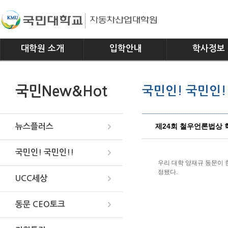
대학원 소개
입학안내
학사정보
인사말
모집요강
전공소개
국민New&Hot
국민인! 국민인!
연혁
교과과정
조직
학사일정
위치안내
학사규정
제24회 철우언론법상 학
뉴스플러스
국민인! 국민인!!
우리 대학 양재규 동문이 
정됐다.
UCC세상
동문 CEO토크