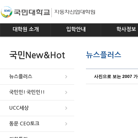
대학원 소개
입학안내
학사정보
인사말
모집요강
전공소개
국민New&Hot
뉴스플러스
연혁
교과과정
조직
학사일정
위치안내
학사규정
사진으로 보는 2007 
뉴스플러스
국민인! 국민인!!
UCC세상
동문 CEO토크