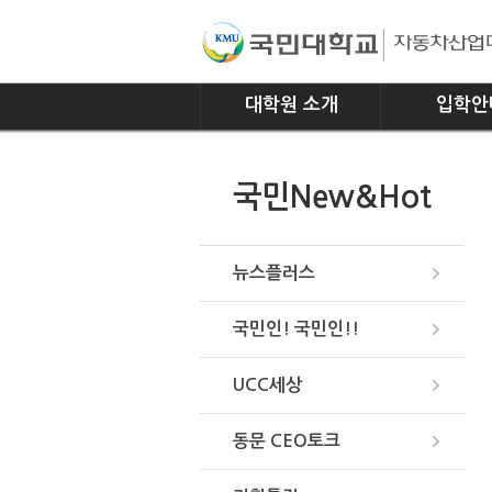
대학원 소개
입학안
인사말
모집요강
국민New&Hot
연혁
조직
위치안내
뉴스플러스
국민인! 국민인!!
UCC세상
동문 CEO토크