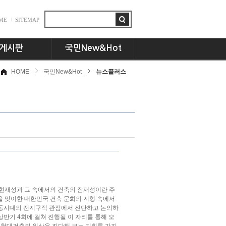
ME
SITEMAP
게시판
국민New&Hot
HOME
국민New&Hot
뉴스플러스
항
뉴스플러스
드
국민인! 국민인!!
시판
UCC세상
동문 CEO토크
기획특집
교수님의 서재
언론속의 국민
 현재성과 그 속에서의 건축의 잠재성이란 주
년을 맞이한 대한민국 건축 문화의 지형 속에서
 동시대의 전지구적 관점에서 진단하고 논의하
상반기 4회에 걸쳐 진행될 이 자리를 통해 오