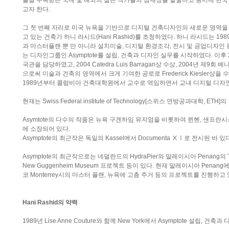
늘날 주목받는 국내 및 해외의 젊은 작가들의 잠재성을 발굴하고 동시에 한국
고자 한다.
그 첫 번째 자리로 미국 뉴욕을 기반으로 디지털 건축디자인의 새로운 영역
고 있는 건축가 하니 라시드(Hani Rashid)를 초청하였다. 하니 라시드는 1989년
과 마스터플랜 뿐 만 아니라 설치미술, 디지털 환경조각, 전시 및 공업디자인
는 디자인그룹인 Asymptote를 설립, 건축과 디자인 실무를 시작하였다. 이후 20
국관을 담당하였고, 2004 Catedra Luis Barragan상 수상, 2004년 
으로써 미술과 건축의 영역에서 크게 기여한 공로로 Frederick Kiesler상을
1989년부터 콜럼비아 건축대학원에서 교수로 역임하면서 교내 디지털 디자
현재는 Swiss Federal institute of Technology[스위스 연방공과대학, 
Asymtote의 다수의 작품은 뉴욕 구겐하임 뮤지엄을 비롯하여 뮌헨, 샌프란시
에 소장되어 있다.
Asymptote의 최근작은 독일의 Kassel에서 Documenta ⅩⅠ로 전시된 바 있
Asymptote의 최근작으로는 네덜란드의 HydraPier와 말레이시아 Penang의 
New Guggenheim Museum 프로젝트 등이 있다. 현재 말레이시아 Pena
코 Monterrey시의 마스터 플랜, 뉴욕에 고층 주거 등의 프로젝트를 진행하고 
Hani Rashid의 약력
1989년 Lise Anne Couture와 함께 New York에서 Asymptote 설립, 건축