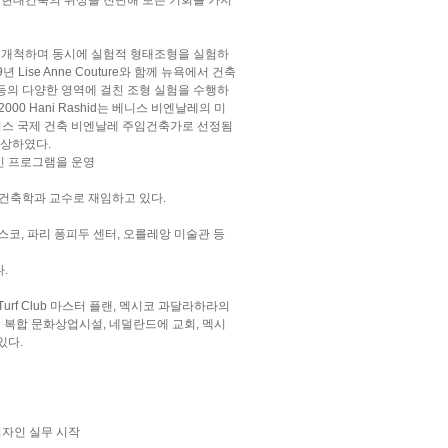
 현대건축의 위상을 진단해 보는 기회를 가지
을 개척하며 동시에 실험적 형태조형을 실험하
 Lise Anne Couture와 함께 뉴욕에서 건축
 등의 다양한 영역에 걸친 조형 실험을 수행하
00 Hani Rashid는 베니스 비엔날레의 미
제9회 베니스 국제 건축 비엔날레 주임건축가로 선정됨
 수상하였다.
인 프로그램을 운영
ETH]의 건축학과 교수로 재임하고 있다.
스코, 파리 퐁피두 센터, 오를레앙 미술관 등
다.
Turf Club 마스터 플랜, 멕시코 과달라하라의
ng에 복합 문화상업시설, 네덜란드에 교회, 멕시
있다.
과 디자인 실무 시작