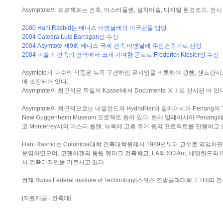
Asymptote의 프로젝트는 건축, 마스터플랜, 설치미술, 디지털 환경조각, 전
2000 Hani Rashid는 베니스 비엔날레의 미국관을 담당
2004 Catedra Luis Barragan상 수상
2004 Asymtote 제9회 베니스 국제 건축 비엔날레 주임건축가로 선정
2004 미술과 건축의 영역에서 크게 기여한 공로로 Frederick Kiesler상 수상
Asymtote의 다수의 작품은 뉴욕 구겐하임 뮤지엄을 비롯하여 뮌헨, 샌프란시
에 소장되어 있다.
Asymptote의 최근작은 독일의 Kassel에서 Documenta ⅩⅠ로 전시된 바 있
Asymptote의 최근작으로는 네덜란드의 HydraPier와 말레이시아 Penang의 
New Guggenheim Museum 프로젝트 등이 있다. 현재 말레이시아 Pena
코 Monterrey시의 마스터 플랜, 뉴욕에 고층 주거 등의 프로젝트를 진행하고 
Hani Rashid는 Columbia대학 건축대학원에서 1989년부터 교수로 역
운영하였으며, 코펜하겐의 왕립 덴마크 건축학교, LA의 SCiArc, 네덜란드의 Ber
서 건축디자인을 가르치고 있다.
현재 Swiss Federal institute of Technology[스위스 연방공과대학, ET
[자료제공 : 건축대]