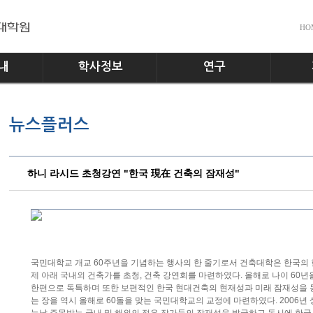
HO
내
학사정보
연구
전공소개
교수진
공지사
뉴스플러스
교과과정
실험실
다운로
학사일정
홍보게
학사규정
하니 라시드 초청강연 "한국 現在 건축의 잠재성"
국민대학교 개교 60주년을 기념하는 행사의 한 줄기로서 건축대학은 한국의
제 아래 국내외 건축가를 초청, 건축 강연회를 마련하였다. 올해로 나이 60
한편으로 독특하며 또한 보편적인 한국 현대건축의 현재성과 미래 잠재성을
는 장을 역시 올해로 60돌을 맞는 국민대학교의 교정에 마련하였다. 2006년 