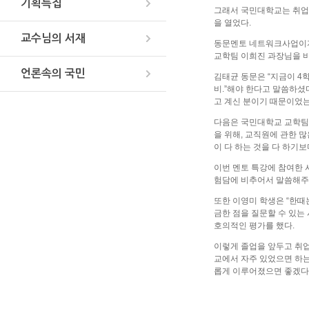
기획특집
그래서 국민대학교는 취업걱
을 열었다.
교수님의 서재
동문멘토 네트워크사업이자
교학팀 이희진 과장님을 
언론속의 국민
김태균 동문은 “지금이 4
비.”해야 한다고 말씀하셨
고 계신 분이기 때문이었는
다음은 국민대학교 교학팀
을 위해, 교직원에 관한 
이 다 하는 것을 다 하기
이번 멘토 특강에 참여한 
험담에 비추어서 말씀해주셔
또한 이영미 학생은 “한때
금한 점을 질문할 수 있는
호의적인 평가를 했다.
이렇게 졸업을 앞두고 취업
교에서 자주 있었으면 하는
롭게 이루어졌으면 좋겠다