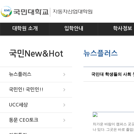
대학원 소개
입학안내
학사정보
인사말
모집요강
전공소개
국민New&Hot
뉴스플러스
연혁
교과과정
조직
학사일정
위치안내
학사규정
국민대 학생들의 사회 
뉴스플러스
국민인! 국민인!!
UCC세상
동문 CEO토크
차가운 바람이 캠퍼스 곳곳
나 있다. 그곳은 바로 졸