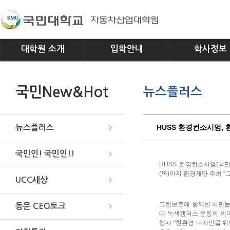
대학원 소개
입학안내
학사정보
인사말
모집요강
전공소개
국민New&Hot
뉴스플러스
연혁
교과과정
조직
학사일정
위치안내
학사규정
HUSS 환경컨소시엄,
뉴스플러스
국민인! 국민인!!
HUSS 환경컨소시엄(국
(목)까지 환경재단 주최 
UCC세상
그린보트에 함께한 시민들과
동문 CEO토크
대 녹색캠퍼스 운동의 의미
행사 “친환경 디자인을 위