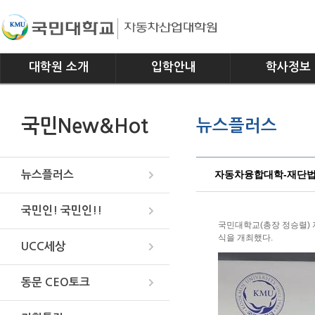
대학원 소개
입학안내
학사정보
인사말
모집요강
전공소개
국민New&Hot
뉴스플러스
연혁
교과과정
조직
학사일정
위치안내
학사규정
자동차융합대학-재단법인
뉴스플러스
국민인! 국민인!!
국민대학교(총장 정승렬) 
식을 개최했다.
UCC세상
동문 CEO토크