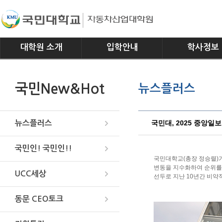
대학원 소개
입학안내
학사정보
인사말
모집요강
전공소개
국민New&Hot
뉴스플러스
연혁
교과과정
조직
학사일정
위치안내
학사규정
국민대, 2025 중앙일
뉴스플러스
국민인! 국민인!!
국민대학교(총장 정승렬)가
변동을 지수화하여 순위를 
UCC세상
선두로 지난 10년간 비약
동문 CEO토크