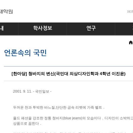
HO
내
학사정보
연구
전공소개
교수진
공지사
언론속의 국민
교과과정
실험실
다운로
학사일정
홍보게
학사규정
[한마당] 청바지의 변신(국민대 의상디자인학과 4학년 이진윤)
2001. 9. 11. - 국민일보 -
두꺼운 천과 투박한 바느질,단단한 금속 리벳에 가죽 벨트．
올드 패션을 강조한 정통 청바지(blue jeans)의 모습이다．디자인이 소박
상품으로 꼽힌다．