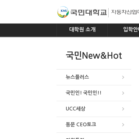
대학원 소개
입학안
인사말
모집요강
국민New&Hot
연혁
조직
위치안내
뉴스플러스
국민인! 국민인!!
UCC세상
동문 CEO토크