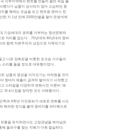
국 서부지역에서 텐트를 만들어 팔던 독일 출
준비했다가 납품이 성사되지 않아 고심하던 중
지를 꿰매는 모습을 보고 텐트용 캔버스 천
한 지 1년 만에 2000만벌을 팔아 돈방석에
년대 기성세대의 권위를 거부하는 청년문화와
로 자리를 잡는다．70년대와 80년대의 청바
콜라와 함께 자본주의의 상징으로 지목되기도
를 들고 나온 양희은을 비롯한 포크송 가수들의
는 소리를 들을 정도로 대유행이었다．
히트 상품의 명성을 이어오기는 어려웠을 것이
부터 청바지 매출이 급격히 떨어지기 시작했고
고 스타일을 다양하게 변화시킨 이른바 ‘패
제치고 국내시장을 장악한 것도 이때쯤이다．
인학과 4학년 이진윤씨가 새로운 변화를 시도
스와 화려한 장식을 붙여 청바지를 파티복으로
바로 전통을 유지하면서도 고정관념을 뛰어넘은
통해 돌파구를 찾는 지혜가 더욱 절실하다.