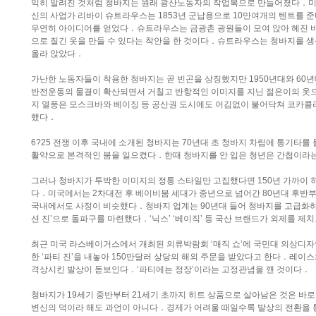
익히 알려진 것처럼 청바지는 원래 광산노동자의 작업복으로 만들어졌다．미
신의 사업가 리바이 슈트라우스는 1853년 군납용으로 10만여개의 텐트를 
우연히 아이디어를 얻었다．슈트라우스는 금광촌 광원들이 모여 앉아 헤진 바
으로 질긴 옷을 만들 수 있다는 착안을 한 것이다．슈트라우스는 청바지를 생산
올라 앉았다．
가난한 노동자들이 착용한 청바지는 곧 빈곤을 상징했지만 1950년대와 60
반전운동의 물결이 확산되면서 거칠고 반항적인 이미지를 지닌 젊은이의 옷으
지 열풍은 모스크바와 베이징 등 공산권 도시에도 어김없이 불어닥쳐 코카
했다．
6?25 전쟁 이후 국내에 소개된 청바지는 70년대 초 청바지 차림에 통기타
활약으로 본격적인 붐을 일으켰다．한때 청바지를 안 입은 청년은 간첩이라
그러나 청바지가 투박한 이미지의 정통 스타일만 고집했다면 150년 가까이 
다．미국에서는 2차대전 후 베이비붐 세대가 중년으로 넘어간 80년대 후반
국내에서도 사정이 비슷했다．청바지 업계는 90년대 들어 청바지를 고급화하
션 진’으로 돌파구를 마련했다．‘닉스’ ‘베이직’ 등 국산 브랜드가 외제를 
최근 미국 라스베이거스에서 개최된 의류박람회 ‘매직 쇼’에 국민대 의상디자
한 ‘파티 진’을 내놓아 150만달러 상당의 해외 주문을 받았다고 한다．레이
격상시킨 발상이 돋보인다．‘파티에는 정장’이라는 고정관념을 깬 것이다．
청바지가 19세기 중반부터 21세기 초까지 히트 상품으로 살아남은 것은 
변신의 덕이라 해도 과언이 아니다．경제가 어려울 때일수록 발상의 전환을 