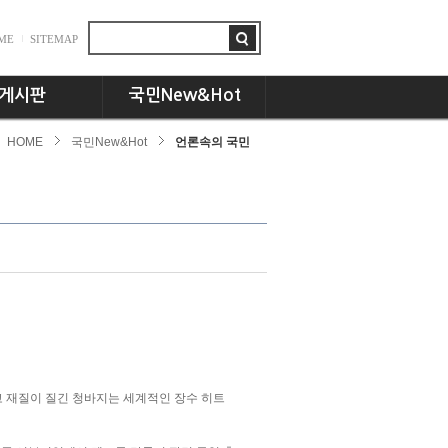
ME
SITEMAP
게시판
국민New&Hot
HOME
국민New&Hot
언론속의 국민
항
뉴스플러스
드
국민인! 국민인!!
시판
UCC세상
동문 CEO토크
기획특집
교수님의 서재
언론속의 국민
하고 재질이 질긴 청바지는 세계적인 장수 히트