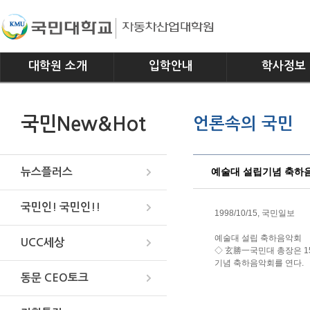
대학원 소개
입학안내
학사정보
인사말
모집요강
전공소개
국민New&Hot
언론속의 국민
연혁
교과과정
조직
학사일정
위치안내
학사규정
예술대 설립기념 축하
뉴스플러스
국민인! 국민인!!
1998/10/15, 국민일보
예술대 설립 축하음악회
UCC세상
◇ 玄勝一국민대 총장은 1
기념 축하음악회를 연다.
동문 CEO토크