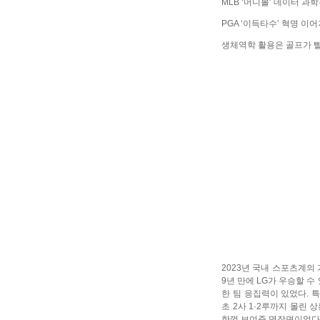
MLB ‘머니볼’ 데이터 과
PGA ‘이득타수’ 혁명 이
생체역학 활용은 골프가 
2023년 국내 스포츠계의 
9년 만에 LG가 우승할 
한 팀 응집력이 있었다. 특
초 2사 1·2루까지 몰린
한껏 보여준 명장면이었다