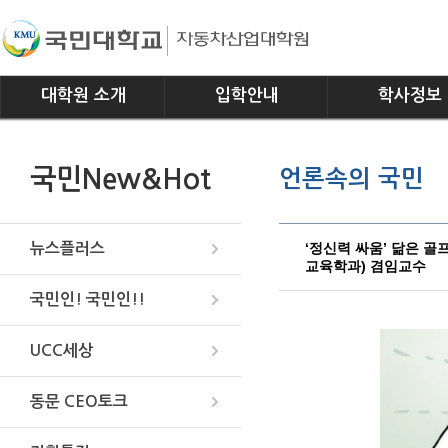
대학원 소개
입학안내
학사정보
인사말
모집요강
전공소개
국민New&Hot
언론속의 국민
연혁
교과과정
조직
학사일정
위치안내
학사규정
‘정신력 싸움’ 닮은 골
뉴스플러스
교육학과) 겸임교수
국민인! 국민인!!
UCC세상
동문 CEO토크