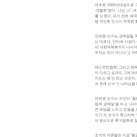
대부분 2000년대생으로 
‘개별화’였다. ‘나는 나’
를 느꼈다. 과거 선배 세
럼 개인화 인식이 뚜렷한 
안세영 선수는 금메달을 목
는 대로다. 인터뷰 시점이
라 대한체육회까지 나서서 
우자는 것이 아니다’고 여
배드민턴협회, 그리고 체육
이 다르고 성과도 그에 따
지도는 왜 안 되는 것인지
의 천재 선수’가 나타났을
안세영 선수는 자신이 ‘올
림픽 금메달’을 따고 나서
큰 부담을 느끼고 있음을 
수가 안 선수의 목소리에 ‘
의 방식으로 축구협회에 
조직의 어른들은 지금 ‘황