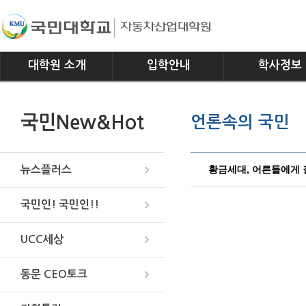
대학원 소개
입학안내
학사정보
인사말
모집요강
전공소개
국민New&Hot
언론속의 국민
연혁
교과과정
조직
학사일정
위치안내
학사규정
황금세대, 어른들에게 
뉴스플러스
국민인! 국민인!!
UCC세상
동문 CEO토크