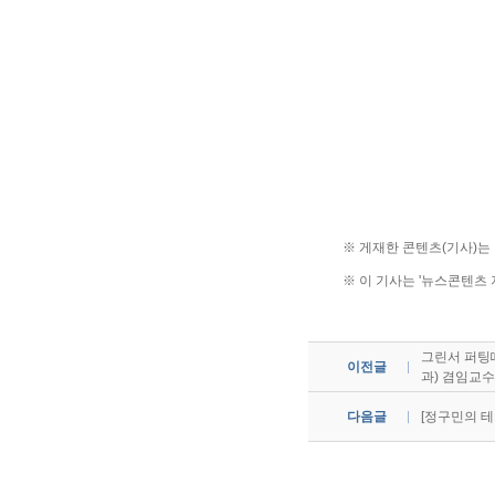
※ 게재한 콘텐츠(기사)
※ 이 기사는 '뉴스콘텐츠
그린서 퍼팅때
이전글
과) 겸임교수
다음글
[정구민의 테