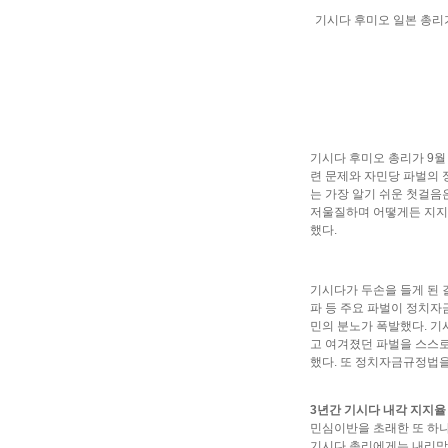
기시다 후미오 일본 총리
기시다 후미오 총리가 9월
련 문제와 자민당 파벌의 
는 가장 알기 쉬운 첫걸음
저울질하며 어떻게든 지지
했다.
기시다가 두손을 들게 된 
파 등 주요 파벌이 정치자
민의 분노가 폭발했다. 기
고 여겨졌던 파벌을 스스
했다. 또 정치자금규정법을
3년간 기시다 내각 지지율 
민심이반을 초래한 또 하나
기시다 총리에게는 내리막