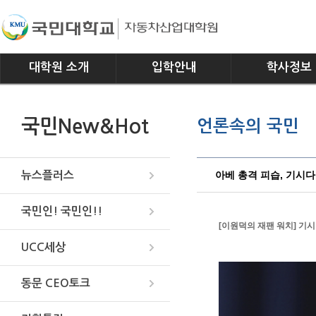
대학원 소개
입학안내
학사정보
인사말
모집요강
전공소개
국민New&Hot
언론속의 국민
연혁
교과과정
조직
학사일정
위치안내
학사규정
아베 총격 피습, 기시
뉴스플러스
국민인! 국민인!!
[이원덕의 재팬 워치] 기
UCC세상
동문 CEO토크