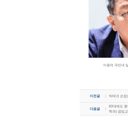
이원덕 국민대 일본
이전글
빅테크 손잡은
60대에도 짱
다음글
학과) 겸임