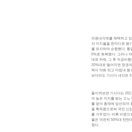
의원내각제를 채택하고 있는
각 지지율을 한마디로 평가하
를 유지하며 순항했다. 통일
0%로 회복됐다. 그러나 
대로 하락, 그 후 저공비
20%대로 떨어지면 정권의
력이 약화 되고 마침내 붕
보더라도 기시다 내각은 작
돌이켜보면 기시다는 202
의 높은 지지를 받는 고노 
를 얻어 총재에 당선되어 
을 획득함으로써 국민 신임
를 거두었다. 비록 비명으
율은 여전히 50%대 탄탄
쳤다.