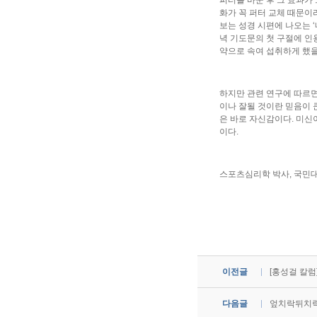
퍼터를 바꾼 후 그 효과가
화가 꼭 퍼터 교체 때문이
보는 성경 시편에 나오는 
녁 기도문의 첫 구절에 인
약으로 속여 섭취하게 했을
하지만 관련 연구에 따르면
이나 잘될 것이란 믿음이 
은 바로 자신감이다. 미신
이다.
스포츠심리학 박사, 국민
이전글
[홍성걸 칼럼
다음글
엎치락뒤치락 