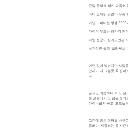
윈덤 클라크·리키 파울러 
퍼터 교체뒤 번갈아 우승 
아널드 파머는 평생 300
타이거 우즈는 한가지 퍼
퍼팅 성공의 심리요인은 
낙관적인 골퍼 ‘플라세보’
어떤 일이 벌어지면 사람들
만사가 다 그렇듯 꼭 집
다.
골프도 비슷하다. 어느 날
한 골프에서 그 답을 찾기
라이버를 바꾸고, 프로들은
그런데 종종 퍼터를 바꾸고
플러다. 셰플러는 올 시즌