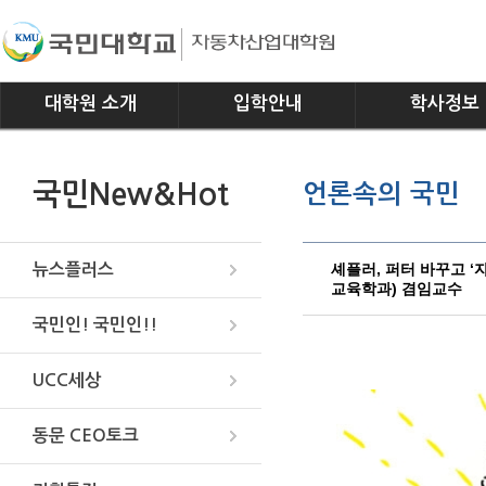
대학원 소개
입학안내
학사정보
인사말
모집요강
전공소개
국민New&Hot
언론속의 국민
연혁
교과과정
조직
학사일정
위치안내
학사규정
셰플러, 퍼터 바꾸고 ‘
뉴스플러스
교육학과) 겸임교수
국민인! 국민인!!
UCC세상
동문 CEO토크