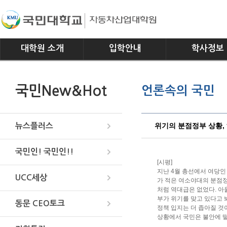
대학원 소개
입학안내
학사정보
인사말
모집요강
전공소개
국민New&Hot
언론속의 국민
연혁
교과과정
조직
학사일정
위치안내
학사규정
위기의 분점정부 상황, 
뉴스플러스
국민인! 국민인!!
[시평]
지난 4월 총선에서 여당인
UCC세상
가 적은 여소야대의 분점정
처럼 역대급은 없었다. 아
부가 위기를 맞고 있다고 
동문 CEO토크
정책 입지는 더 좁아질 것
상황에서 국민은 불안에 떨